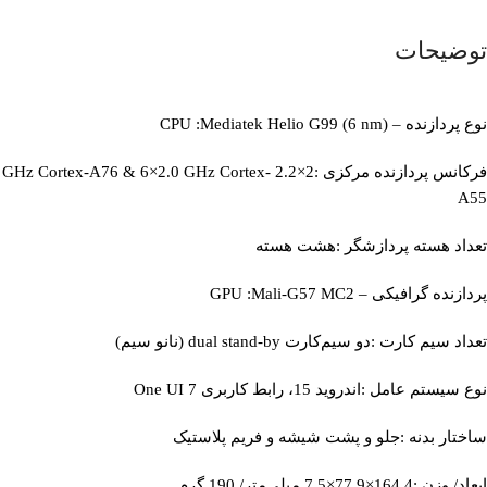
توضیحات
نوع پردازنده – CPU :Mediatek Helio G99 (6 nm)
فرکانس پردازنده مرکزی :2×2.2 GHz Cortex-A76 & 6×2.0 GHz Cortex-
A55
تعداد هسته پردازشگر :هشت هسته
پردازنده گرافیکی – GPU :Mali-G57 MC2
تعداد سیم کارت :دو سیم‌کارت dual stand-by (نانو سیم)
نوع سیستم عامل :اندروید 15، رابط کاربری One UI 7
ساختار بدنه :جلو و پشت شیشه و فریم پلاستیک
ابعاد/ وزن :164.4×77.9×7.5 میلی‌متر/ 190 گرم