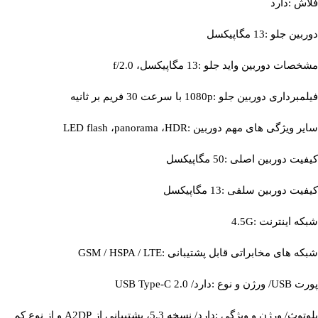
فلاش :دارد
دوربین جلو :13 مگاپیکسل
مشخصات دوربین واید جلو :13 مگاپیکسل، f/2.0
فیلمبرداری دوربین جلو :1080p با سرعت 30 فریم بر ثانیه
سایر ویژگی‌ های مهم دوربین :LED flash ،panorama ،HDR
کیفیت دوربین اصلی :50 مگاپیکسل
کیفیت دوربین سلفی :13 مگاپیکسل
شبکه اینترنت :4.5G
شبکه‌ های مخابراتی قابل پشتیبانی :GSM / HSPA / LTE
پورت USB/ ورژن و نوع :دارد/ USB Type-C 2.0
بلوتوث/ ورژن و ویژگی :دارد/ نسخه 5.3، پشتیبانی از A2DP و از نوع کم