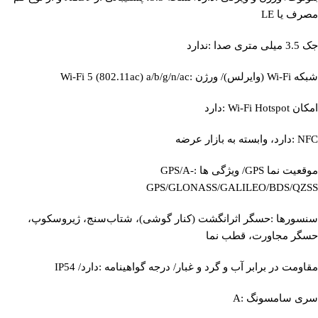
مصرف یا LE
جک 3.5 میلی متری صدا :ندارد
شبکه Wi-Fi (وایرلس)/ ورژن :Wi-Fi 5 (802.11ac) a/b/g/n/ac
امکان Wi-Fi Hotspot :دارد
NFC :دارد، وابسته به بازار عرضه
موقعیت‌ نما GPS/ ویژگی‌ ها :GPS/A-
GPS/GLONASS/GALILEO/BDS/QZSS
سنسورها :حسگر اثرانگشت (کنار گوشی)، شتاب‌سنج، ژیروسکوپ،
حسگر مجاورت، قطب نما
مقاومت در برابر آب و گرد و غبار/ درجه گواهینامه :دارد/ IP54
سری سامسونگ :A