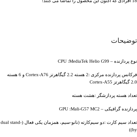
18
افرادی که اکنون این محصول را تماشا می کنند!
توضیحات
نوع پردازنده – CPU :MediaTek Helio G99
فرکانس پردازنده مرکزی :2 هسته 2.2 گیگاهرتز Cortex-A76 و 6 هسته
2.0 گیگاهرتز Cortex-A55
تعداد هسته پردازشگر :هشت هسته
پردازنده گرافیکی – GPU :Mali-G57 MC2
تعداد سیم کارت :دو سیم‌کارته (نانو-سیم، همزمان یکی فعال (dual stand-
by))