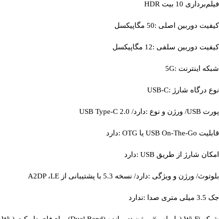
فیلم‌برداری 10 بیت HDR
کیفیت دوربین اصلی :50 مگاپیکسل
کیفیت دوربین سلفی :12 مگاپیکسل
شبکه اینترنت :5G
نوع درگاه شارژ :USB-C
پورت USB/ ورژن و نوع :دارد/ USB Type-C 2.0
قابلیت USB On-The-Go یا OTG :دارد
امکان شارژ از طریق USB :دارد
بلوتوث/ ورژن و ویژگی :دارد/ نسخه 5.3 با پشتیبانی از A2DP ،LE
جک 3.5 میلی متری صدا :ندارد
شبکه Wi-Fi (وایرلس)/ ورژن :دو بانده (Dual Band)، وای‌فای دایرکت (Wi-