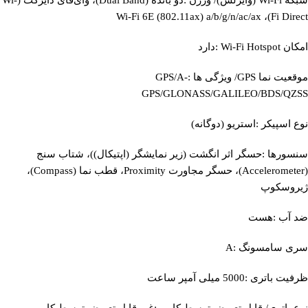
Fi Direct)، Wi-Fi 6E (802.11ax) a/b/g/n/ac/ax
امکان Wi-Fi Hotspot :دارد
موقعیت‌ نما GPS/ ویژگی‌ ها :GPS/A-
GPS/GLONASS/GALILEO/BDS/QZSS
نوع اسپیکر :استریو (دوگانه)
سنسورها :حسگر اثر انگشت (زیر نمایشگر (اپتیکال))، شتاب سنج
(Accelerometer)، حسگر مجاورت Proximity، قطب نما (Compass)،
ژیروسکوپ
ضد آب :هست
سری سامسونگ :A
ظرفیت باتری :5000 میلی آمپر ساعت
نوع باتری/ قابل تعویض توسط کاربر :غیر قابل تعویض توسط کاربر