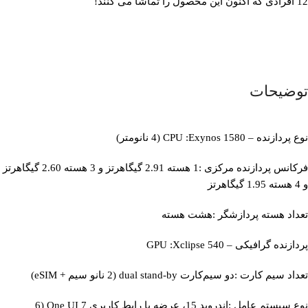
12
افرادی که اکنون این محصول را تماشا می کنند!
توضیحات
نوع پردازنده – CPU :Exynos 1580 (4 نانومتر)
فرکانس پردازنده مرکزی :1 هسته 2.91 گیگاهرتز و 3 هسته 2.60 گیگاهرتز
و 4 هسته 1.95 گیگاهرتز
تعداد هسته پردازشگر :هشت هسته
پردازنده گرافیکی – GPU :Xclipse 540
تعداد سیم کارت :دو سیم‌کارت dual stand-by (2 نانو سیم + eSIM)
نوع سیستم عامل :اندروید 15، عرضه با رابط کاربری One UI 7 (6