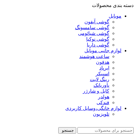
دسته بندی محصولات
موبایل
گوشی آیفون
گوشی سامسونگ
گوشی شیائومی
گوشی نوکیا
گوشی داریا
لوازم جانبی موبایل
ساعت هوشمند
هدفون
ایرپاد
اسپیکر
رینگ لایت
پاوربانک
کابل و شارژر
هولدر
فندکی
لوازم خانگی،وسایل کاربردی
تلویزیون
جستجو