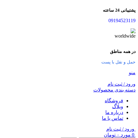
پشتیبانی 24 ساعته
09194523119
در همه مناطق
حمل و نقل با پست
منو
ورود / ثبت نام
دسته بندی محصولات
فروشگاه
وبلاگ
درباره ما
تماس با ما
ورود / ثبت نام
0
مورد
۰
تومان